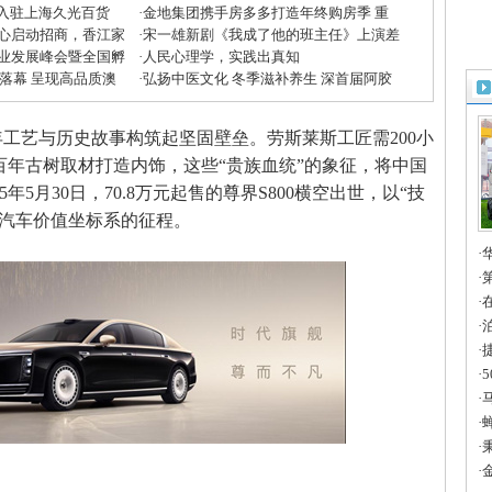
”入驻上海久光百货
·
金地集团携手房多多打造年终购房季 重
心启动招商，香江家
磅优惠助力美好生活
·
宋一雄新剧《我成了他的班主任》上演差
方米兰展”
业发展峰会暨全国孵
生逆袭
·
人民心理学，实践出真知
收官
大落幕 呈现高品质澳
·
弘扬中医文化 冬季滋补养生 深首届阿胶
滋补节掀起鹏城养生潮
工艺与历史故事构筑起坚固壁垒。劳斯莱斯工匠需200小
年古树取材打造内饰，这些“贵族血统”的象征，将中国
年5月30日，70.8万元起售的尊界S800横空出世，以“技
华汽车价值坐标系的征程。
·
章
·
进
·
一
·
造
·
智
·
全
·
法
·
国
·
2
·