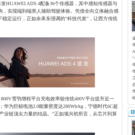
HUAWEI ADS 4配备36个传感器，其中感知传感器与
架构，实现端到端类人辅助驾驶体验。凭借全向立体融合感
天气下稳定运行，正如余承东强调的“科技代差”，让西方传统
·
A
·
边
·
案
·
时
·
华
产
·
人
·
聚
·
·
·
00V雪鸮增程平台充电效率较传统400V平台提升近一
合
；华为巨鲸电池2.0能量密度达280Wh/kg，宁德时代6C超
国全产业链顶尖力量的结晶。”正如项兴初所言，从芯片到算
。