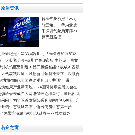
中心为深圳技术大学学子上好金融“必修课”
原创资讯
解码气象预报「不可
能三角」，华为云携
手深圳气象局开辟AI
算天新路径
礼业新纪元：第33届深圳礼品展缔造30万买家
全球商贸盛宴
设计大奖说明会+深圳原创IP市集 中芬设计园文
会分会场亮点纷呈
深圳机场巨型剧透！酷开超级智能体或成AI圈最
变量
人大代表冼汉迪：以创新引领智造未来，以融合
进发展新质生产力
老挝国防部代表团参访观音山，共话“一带一
”新发展
共筑健康产业新高地 2024国际健康发展大会在
沙举行
乌镇峰会未成年人网络保护论坛举行，腾讯郭凯
：多方共治护航未成年人成长
百果园作为全国首发梯队采购越南鲜椰60吨，广
门店开售在即
深开鸿生态战略发布，迈出使能生态第一步
024热带滨海城市交流活动在三亚成功举办
名企之窗