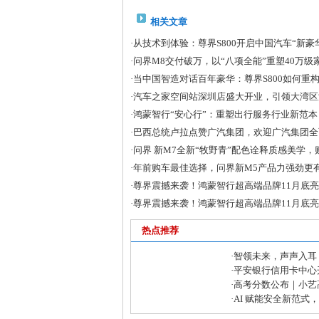
相关文章
·
从技术到体验：尊界S800开启中国汽车“新豪
·
问界M8交付破万，以“八项全能”重塑40万级
·
当中国智造对话百年豪华：尊界S800如何重
·
汽车之家空间站深圳店盛大开业，引领大湾区
·
鸿蒙智行“安心行”：重塑出行服务行业新范本
·
巴西总统卢拉点赞广汽集团，欢迎广汽集团全
·
问界 新M7全新“牧野青”配色诠释质感美学，购
·
年前购车最佳选择，问界新M5产品力强劲更
·
尊界震撼来袭！鸿蒙智行超高端品牌11月底
·
尊界震撼来袭！鸿蒙智行超高端品牌11月底
热点推荐
·
智领未来，声声入耳
术再攀高峰
·
平安银行信用卡中心开
知识万里行活动
·
高考分数公布｜小艺高
快准稳填报目标院校
·
AI 赋能安全新范式
气筑牢大模型安全“铜