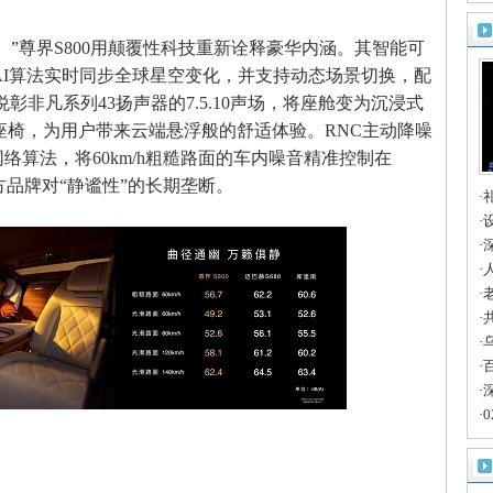
卡
”尊界S800用颠覆性科技重新诠释豪华内涵。其智能可
AI算法实时同步全球星空变化，并支持动态场景切换，配
E华为悦彰非凡系列43扬声器的7.5.10声场，将座舱变为沉浸式
座椅，为用户带来云端悬浮般的舒适体验。RNC主动降噪
络算法，将60km/h粗糙路面的车内噪音精准控制在
西方品牌对“静谧性”的长期垄断。
·
的
·
博
·
大
·
共
·
路
·
长
·
天
·
深
·
·