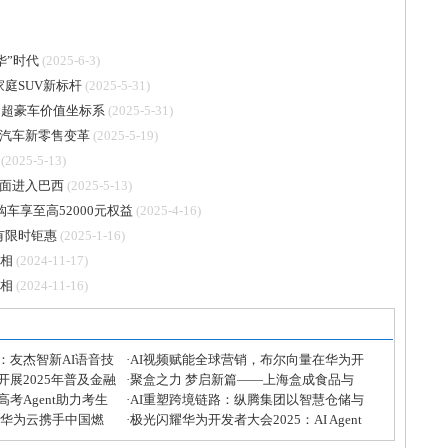
华”时代
(2025-6-3)
家庭SUV新标杆
(2025-5-31)
构超豪车价值坐标系
(2025-5-31)
汽车新零售变革
(2025-5-19)
(2025-5-13)
面进入巴西
(2025-5-13)
车享至高52000元权益
(2025-4-16)
有限时钜惠
(2025-1-16)
亮相
(2024-11-17)
亮相
(2024-11-16)
：友杰智新AI语音技
·
AI视频赋能全球营销，布尔向量在华为开
展2025年普及金融
发者大会精彩亮相
·
聚盒之力 梦启新篇——上海盒成食品与
考Agent助力考生
芒宽民族中学公益助学计划顺利启动！
·
AI重塑跨境链路：纵腾集团以智慧仓储与
和专业
，华为云携手中国燃
全链路服务领跑新竞速
·
极光闪耀华为开发者大会2025：AI Agent
墙铁壁”
引领企业生产力革命