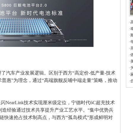
·
填
·
友
·
市
·
育
·
·
科
·
蓝
·
塑了汽车产业发展逻辑。区别于西方“高定价-低产量-技术
联
·
技术普惠”为理念，通过“高端旗舰反哺中端走量”策略，推动
的
·
earLink技术实现厘米级定位，宁德时代6C超充技术
制造经验通过技术共享提升产业工艺水平。“集中优势兵
链快速抢占技术制高点，与西方“孤岛模式”形成鲜明对