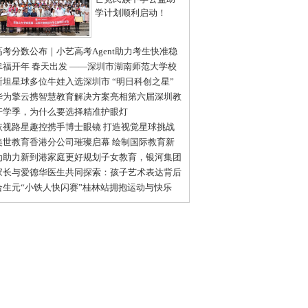
学计划顺利启动！
高考分数公布｜小艺高考Agent助力考生快准稳
报目标院校和专业
幸福开年 春天出发 ——深圳市湖南师范大学校
会2025新春开年庆成功举办
斯坦星球多位牛娃入选深圳市 “明日科创之星”
级推荐名单
华为擎云携智慧教育解决方案亮相第六届深圳教
装备博览会
开学季，为什么要选择精准护眼灯
依视路星趣控携手博士眼镜 打造视觉星球挑战
普体验日深圳站活动
美世教育香港分公司璀璨启幕 绘制国际教育新
图
为助力新到港家庭更好规划子女教育，银河集团
名帆书推出线下教育沙龙
家长与爱德华医生共同探索：孩子艺术表达背后
情感世界
合生元“小铁人快闪赛”桂林站拥抱运动与快乐