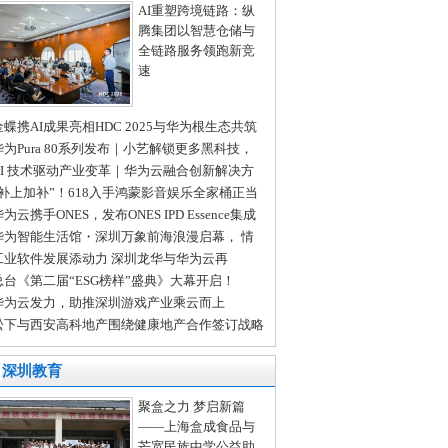
AI重塑跨境链路：纵
腾集团以智慧仓储与
全链路服务领跑新竞
速
金蝶携AI成果亮相HDC 2025与华为根生态共筑
I新未来
华为Pura 80系列发布｜小艺解锁更多黑科技，
看边聊边思考
AI 技术驱动产业变革｜华为云融合创新解决方
，助力龙岗工业智能化升级
“补上加补”！618入手鸿蒙影音娱乐全家桶正当
为云携手ONES，发布ONES IPD Essence集成
品研发精要解决方案
华为智能生活馆・深圳万象前海浪漫启幕， 情
节“圳”好遇见你！
工业软件发展添动力 深圳龙华与华为云再
“首”
总台《第二届“ESG榜样”盛典》大幕开启！
华为云发力，助推深圳游戏产业乘云而上
松下与西安高科地产围绕健康地产合作签订战略
作协议
深圳教育
聚盒之力 梦启新篇
——上海盒成食品与
芒宽民族中学公益助