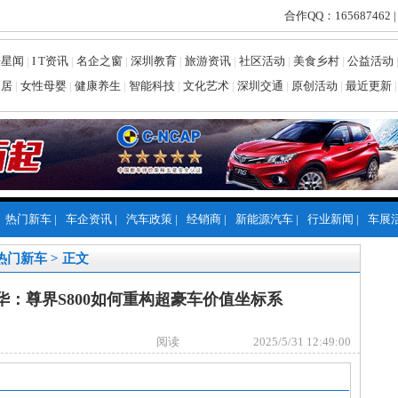
合作QQ：165687462 |
乐星闻
|
I T资讯
|
名企之窗
|
深圳教育
|
旅游资讯
|
社区活动
|
美食乡村
|
公益活动
家居
|
女性母婴
|
健康养生
|
智能科技
|
文化艺术
|
深圳交通
|
原创活动
|
最近更新
|
热门新车
|
车企资讯
|
汽车政策
|
经销商
|
新能源汽车
|
行业新闻
|
车展
热门新车
> 正文
：尊界S800如何重构超豪车价值坐标系
阅读
2025/5/31 12:49:00